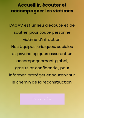
Accueillir, écouter et
accompagner les victimes
L’AGAV est un lieu d’écoute et de
soutien pour toute personne
victime d’infraction.
Nos équipes juridiques, sociales
et psychologiques assurent un
accompagnement global,
gratuit et confidentiel, pour
informer, protéger et soutenir sur
le chemin de la reconstruction.
Plus d'infos