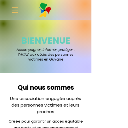
Faire un don
BIENVENUE
Accompagner, informer, protéger :
l’
aux côtés des personnes
AGAV
victimes en Guyane
Qui nous sommes
Une association engagée auprès
des personnes victimes et leurs
proches
Créée pour garantir un accès équitable
aux droits et un accompagnement