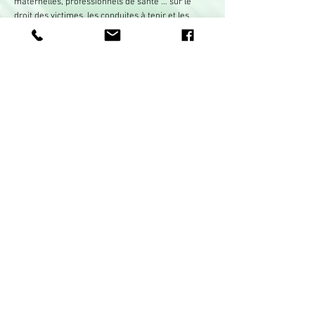
maternelles, professionnels de santé … sur le
droit des victimes, les conduites à tenir et les
procédures à suivre.
Permanences psychologiques
Apporter une écoute et un soutien psychologique.
Organisation de groupe de paroles.
Profil : psychologie clinique, formation en psycho-
trauma, victimologie.
Envoyez nous votre candidature à
recrutement@agav973.fr
COORDONNÉES :
05 94 35 48 72
06 94 98 88 81
contact@agav973.fr
Suivez notre actualité sur les réseaux
sociaux :
©