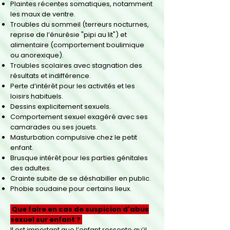
Plaintes récentes somatiques, notamment
les maux de ventre.
Troubles du sommeil (terreurs nocturnes,
reprise de l’énurésie "pipi au lit") et
alimentaire (comportement boulimique
ou anorexique).
Troubles scolaires avec stagnation des
résultats et indifférence.
Perte d’intérêt pour les activités et les
loisirs habituels.
Dessins explicitement sexuels.
Comportement sexuel exagéré avec ses
camarades ou ses jouets.
Masturbation compulsive chez le petit
enfant.
Brusque intérêt pour les parties génitales
des adultes.
Crainte subite de se déshabiller en public.
Phobie soudaine pour certains lieux.
Que faire en cas de suspicion d'abus
sexuel sur enfant ?
Il est important que l’enfant ressente qu’il